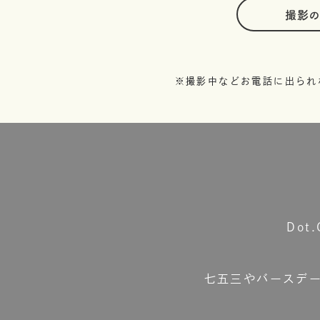
撮影
※撮影中などお電話に出られ
Do
七五三やバースデ