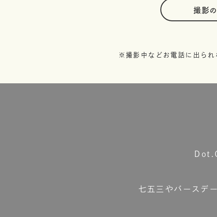
撮影
※撮影中などお電話に出られ
Do
七五三やバースデ