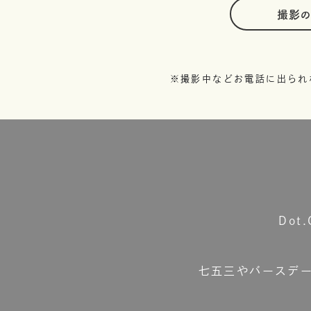
撮影
※撮影中などお電話に出られ
Do
七五三やバースデ