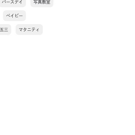
バースデイ
写真教室
ベイビー
五三
マタニティ