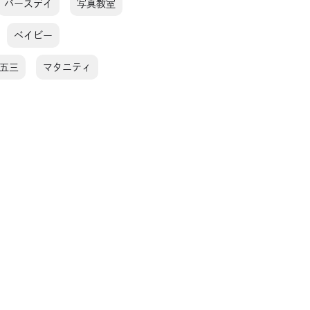
バースデイ
写真教室
ベイビー
五三
マタニティ