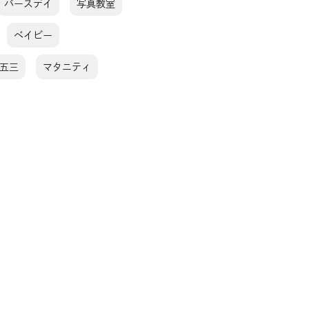
バースデイ
写真教室
ベイビー
五三
マタニティ