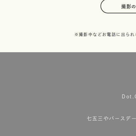
撮影
※撮影中などお電話に出られ
Do
七五三やバースデ