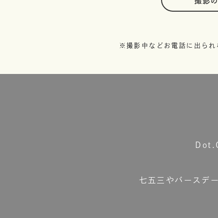
撮影
※撮影中などお電話に出られ
Do
七五三やバースデ