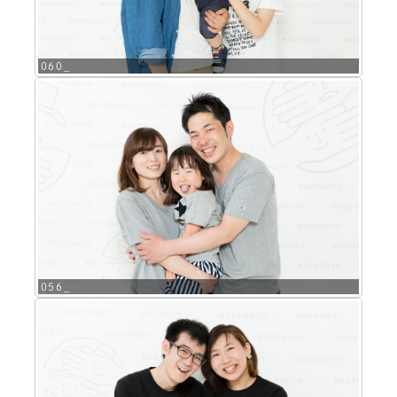
060_
056_