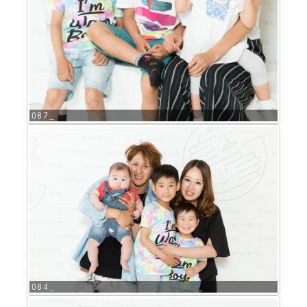
087_
084_