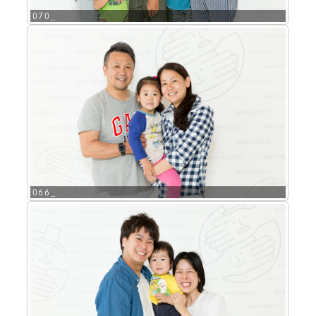
070_
066_