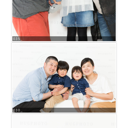
035_
030_