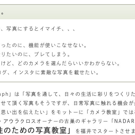
に。
景、写真にするとイマイチ、、、
買ったのに、機能が使いこなせない。
撮りたいのに、ブレてしまう。
いけど、どのカメラを選んだらいいかわからない。
ログ、インスタに素敵な写真を載せたい。
Graph」は「写真を通して、日々の生活に彩りをつくり
させて頂く写真もそうですが、日常写真に触れる機会が
の思い出を伝えたい」をモットーに「カメラ教室」では
・
アウラクロス
オーナーの古巣のギャラリー「
NADA
性のための写真教室」
を福井でスタートさせ