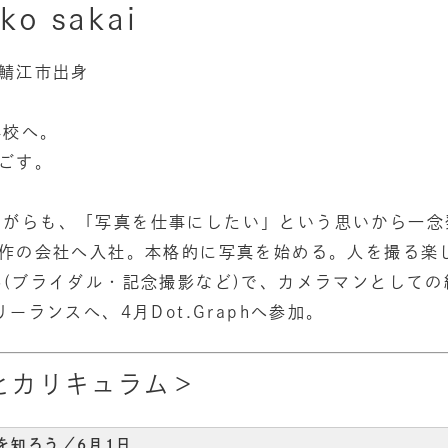
o sakai
県鯖江市出身
学校へ。
過ごす。
ながらも、「写真を仕事にしたい」という思いから一念
制作の会社へ入社。本格的に写真を始める。人を撮る楽
影(ブライダル・記念撮影など)で、カメラマンとして
リーランスへ、4月Dot.Graphへ参加。
とカリキュラム＞
を知ろう／6月1日