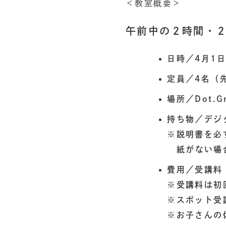
＜教室概要＞
午前中の２時間・
日時／4月1
定員／4名（
場所／Dot.G
持ち物／デジ
※説明書を必
紙がない場
費用／受講料 
※受講料は初
※スポット受
※お子さんの