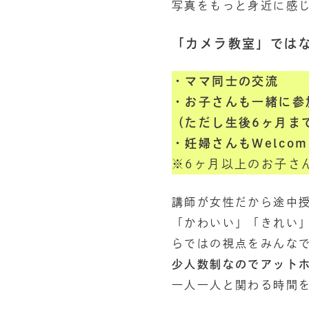
写真をもっと身近に感
「カメラ教室」では
・ママ同士の交流
・お子さんも一緒に参
（ただし生後6ヶ月ま
・妊婦さんもWelcom
※6ヶ月以上のお子さ
講師が女性だから途中
「かわいい」「きれい
らではの視点をみんな
少人数制なのでアット
一人一人と関わる時間