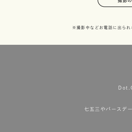
撮影
※撮影中などお電話に出られ
Do
七五三やバースデ