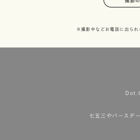
撮影
※撮影中などお電話に出られ
Do
七五三やバースデ