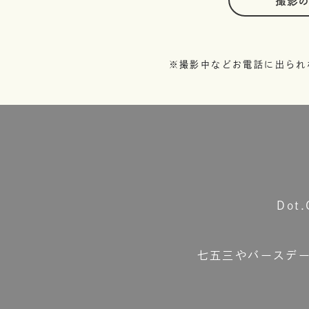
撮影
※撮影中などお電話に出られ
Do
七五三やバースデ