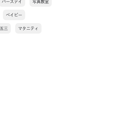
バースデイ
写真教室
ベイビー
五三
マタニティ