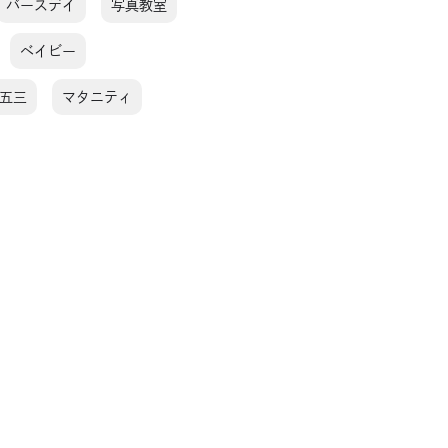
バースデイ
写真教室
ベイビー
五三
マタニティ