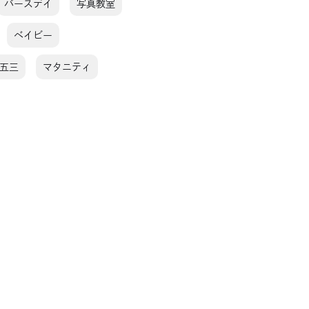
バースデイ
写真教室
ベイビー
五三
マタニティ