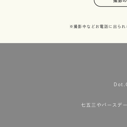
撮影
※撮影中などお電話に出られ
Do
七五三やバースデ