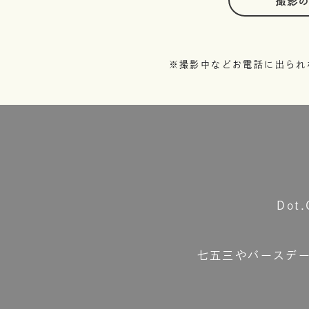
撮影
※撮影中などお電話に出られ
Do
七五三やバースデ