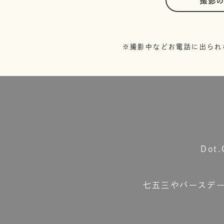
撮影
※撮影中などお電話に出られ
Do
七五三やバースデ