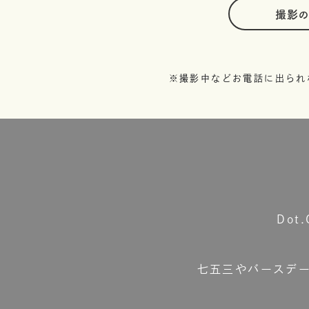
撮影
※撮影中などお電話に出られ
Do
七五三やバースデ