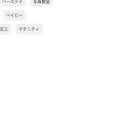
バースデイ
写真教室
ベイビー
五三
マタニティ